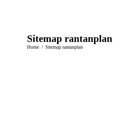
About
SEO Services
Was ist SEO?
Standorte
Kontakt
Sitemap rantanplan
You are here:
Home
Sitemap rantanplan