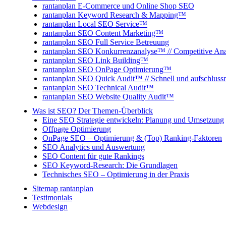
rantanplan E-Commerce und Online Shop SEO
rantanplan Keyword Research & Mapping™
rantanplan Local SEO Service™
rantanplan SEO Content Marketing™
rantanplan SEO Full Service Betreuung
rantanplan SEO Konkurrenzanalyse™ // Competitive Ana
rantanplan SEO Link Building™
rantanplan SEO OnPage Optimierung™
rantanplan SEO Quick Audit™ // Schnell und aufschlussr
rantanplan SEO Technical Audit™
rantanplan SEO Website Quality Audit™
Was ist SEO? Der Themen-Überblick
Eine SEO Strategie entwickeln: Planung und Umsetzung
Offpage Optimierung
OnPage SEO – Optimierung & (Top) Ranking-Faktoren
SEO Analytics und Auswertung
SEO Content für gute Rankings
SEO Keyword-Research: Die Grundlagen
Technisches SEO – Optimierung in der Praxis
Sitemap rantanplan
Testimonials
Webdesign