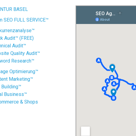
ENTUR BASEL
lan SEO FULL SERVICE™
kurrenzanalyse™
k Audit™ (FREE)
nical Audit™
ite Quality Audit™
word Research™
age Optimierung™
ent Marketing™
 Building™
al Business™
ommerce & Shops