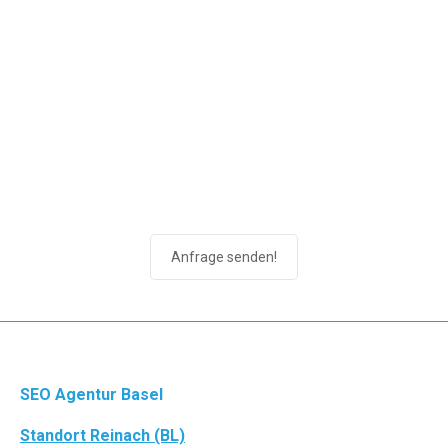
Anfrage für Keyword
Research & Mapping™ senden
Ja, ich möchte wissen wonach meine Kunden
suchen und mit passenden Inhalten bessere
Rankings und Umsätze erzielen.
Anfrage senden!
SEO Agentur Basel
Standort Reinach (BL)