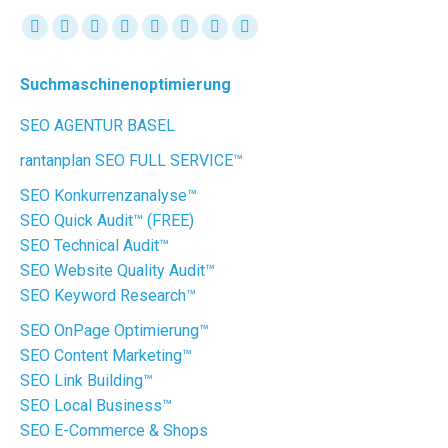
Find us on:
Facebook
X
YouTube
Linkedin
Instagram
Mail
Website
XING
page
page
page
page
page
page
page
page
Suchmaschinenoptimierung
opens
opens
opens
opens
opens
opens
opens
opens
in
in
in
in
in
in
in
in
SEO AGENTUR BASEL
new
new
new
new
new
new
new
new
rantanplan SEO FULL SERVICE™
window
window
window
window
window
window
window
window
SEO Konkurrenzanalyse™
SEO Quick Audit™ (FREE)
SEO Technical Audit™
SEO Website Quality Audit™
SEO Keyword Research™
SEO OnPage Optimierung™
SEO Content Marketing™
SEO Link Building™
SEO Local Business™
SEO E-Commerce & Shops